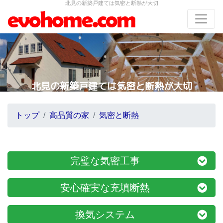
北見の新築戸建ては気密と断熱が大切
北見の新築戸建ては気密と断熱が大切
トップ
高品質の家
気密と断熱
完璧な気密工事
安心確実な充填断熱
換気システム