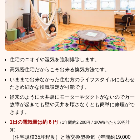
住宅のニオイや湿気を強制排除します。
高気密住宅だからこそ出来る換気方法です。
いままで出来なかった住む方のライフスタイルに合わせ
たきめ細かな換気設定が可能です。
従来のように天井裏にモーターやダクトがないので万一
故障が起きても壁や天井を壊さなくとも簡単に修理がで
きます。
1日の電気量は約 6 円
（1年間約2,200円 / 1KWh当たり30円計
算）
（住宅規模35坪程度）と熱交換型換気（年間約19,000